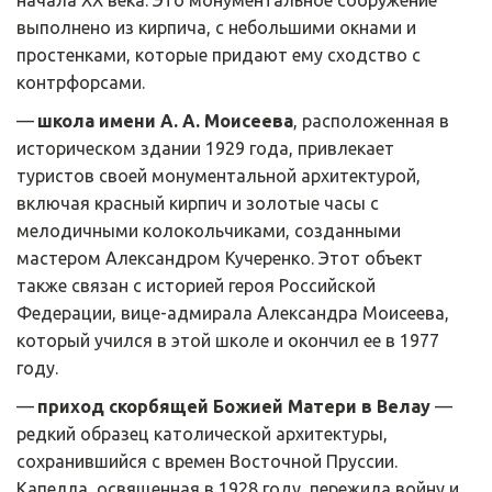
начала XX века. Это монументальное сооружение 
выполнено из кирпича, с небольшими окнами и 
простенками, которые придают ему сходство с 
контрфорсами.
— 
школа имени А. А. Моисеева
, расположенная в 
историческом здании 1929 года, привлекает 
туристов своей монументальной архитектурой, 
включая красный кирпич и золотые часы с 
мелодичными колокольчиками, созданными 
мастером Александром Кучеренко. Этот объект 
также связан с историей героя Российской 
Федерации, вице-адмирала Александра Моисеева, 
который учился в этой школе и окончил ее в 1977 
году.
— 
приход скорбящей Божией Матери в Велау
 — 
редкий образец католической архитектуры, 
сохранившийся с времен Восточной Пруссии. 
Капелла, освященная в 1928 году, пережила войну и 